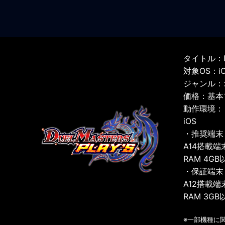
タイトル：D
対象OS：iOS
ジャンル：
価格：基本
動作環境：
iOS
・推奨端末
A14搭載端
RAM 4GB
・保証端末
A12搭載端
RAM 3GB
※一部機種に