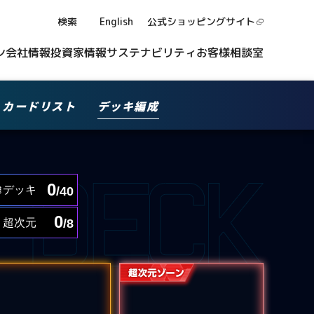
検索
English
公式ショッピング
サイト
ン
会社情報
投資家情報
サステナビリティ
お客様相談室
カードリスト
デッキ編成
0
デッキ
/40
0
超次元
/8