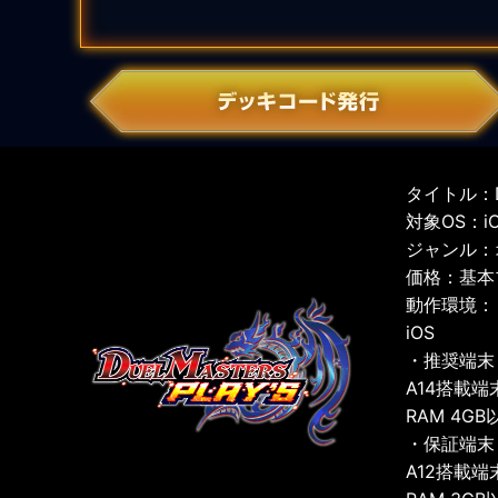
タイトル：D
対象OS：iOS
ジャンル：
価格：基本
動作環境：
iOS
・推奨端末
A14搭載端
RAM 4GB
・保証端末
A12搭載端