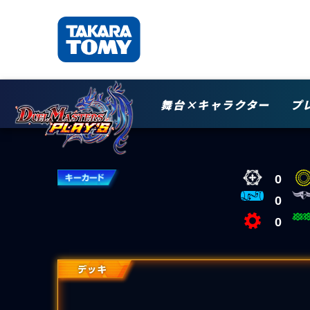
舞台×キャラクター
プ
0
0
0