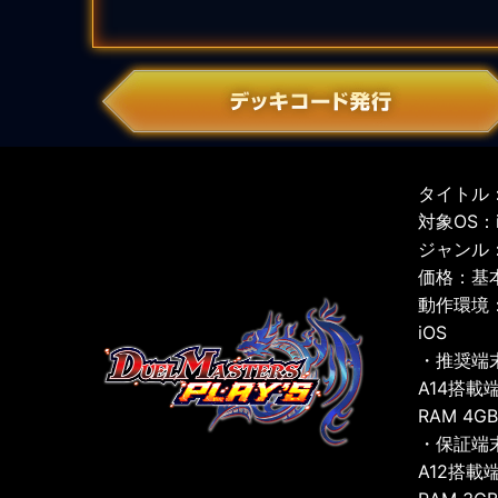
タイトル：
対象OS：iO
ジャンル
価格：基
動作環境
iOS
・推奨端
A14搭載
RAM 4G
・保証端
A12搭載