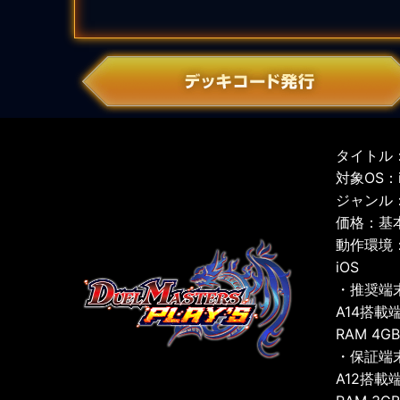
タイトル：
対象OS：iO
ジャンル
価格：基
動作環境
iOS
・推奨端
A14搭載
RAM 4G
・保証端
A12搭載