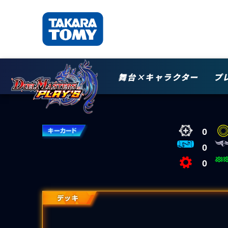
舞台×キャラクター
プ
0
0
0