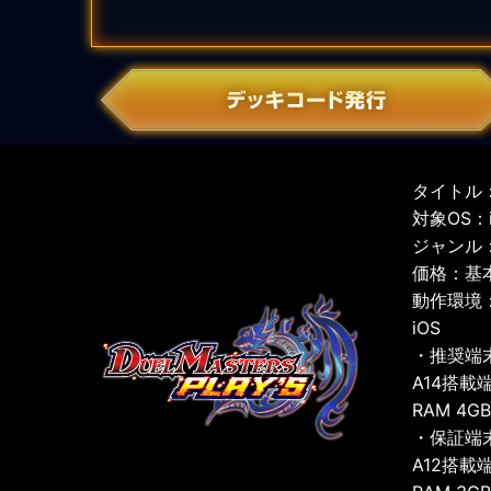
タイトル：
対象OS：iO
ジャンル
価格：基
動作環境
iOS
・推奨端
A14搭載
RAM 4G
・保証端
A12搭載