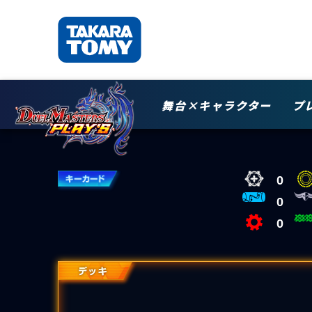
舞台×キャラクター
プ
0
0
0