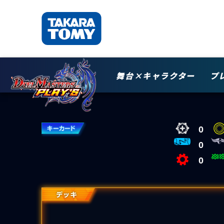
舞台×キャラクター
プ
0
0
0