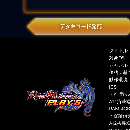
タイトル：
対象OS：iO
ジャンル
価格：基
動作環境
iOS
・推奨端
A14搭載
RAM 4G
・保証端
A12搭載