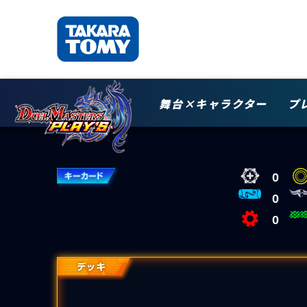
舞台×キャラクター
プ
0
0
0