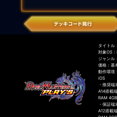
タイトル：
対象OS：iO
ジャンル
価格：基
動作環境
iOS
・推奨端
A14搭載
RAM 4G
・保証端
A12搭載