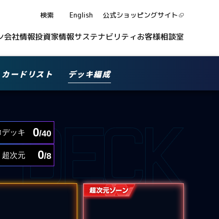
検索
English
公式ショッピング
サイト
ン
会社情報
投資家情報
サステナビリティ
お客様相談室
カードリスト
デッキ編成
0
デッキ
/40
0
超次元
/8