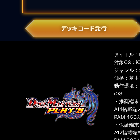
タイトル：D
対象OS：iOS
ジャンル：
価格：基本
動作環境：
iOS
・推奨端末
A14搭載端
RAM 4GB
・保証端末
A12搭載端