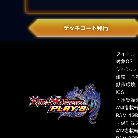
タイトル：
対象OS：iO
ジャンル
価格：基
動作環境
iOS
・推奨端
A14搭載
RAM 4G
・保証端
A12搭載