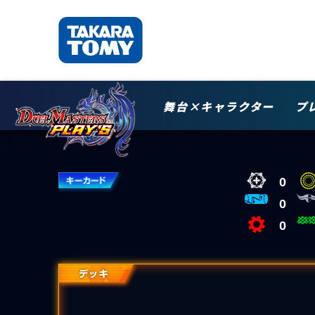
舞台×キャラクター
プ
0
0
0