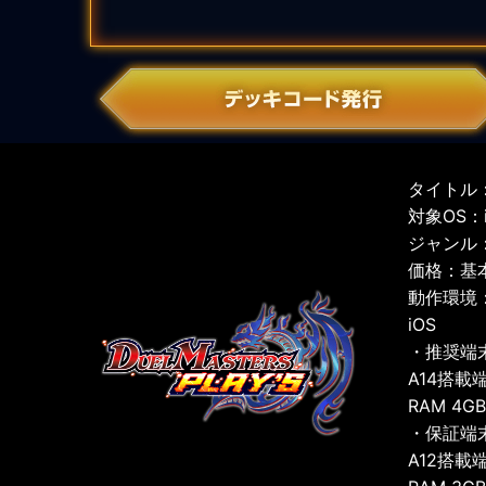
タイトル：
対象OS：iO
ジャンル
価格：基
動作環境
iOS
・推奨端
A14搭載
RAM 4G
・保証端
A12搭載