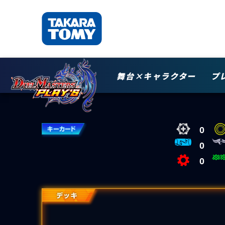
舞台×キャラクター
プ
0
0
0