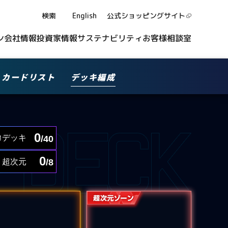
検索
English
公式ショッピング
サイト
ン
会社情報
投資家情報
サステナビリティ
お客様相談室
カードリスト
デッキ編成
0
デッキ
/40
0
超次元
/8