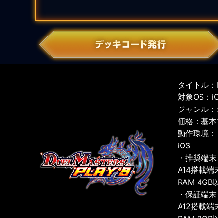
タイトル：D
対象OS：iOS
ジャンル：
価格：基本
動作環境：
iOS
・推奨端末
A14搭載端
RAM 4GB
・保証端末
A12搭載端