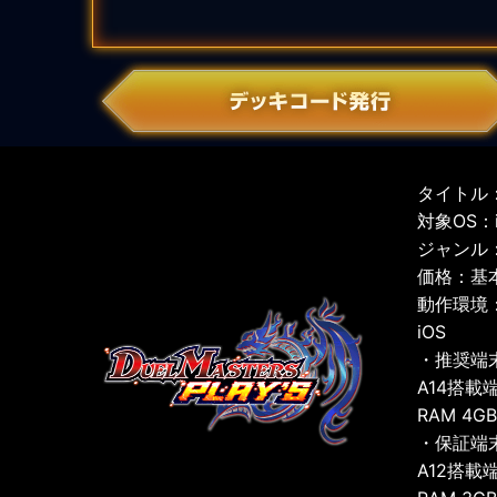
タイトル：
対象OS：iO
ジャンル
価格：基
動作環境
iOS
・推奨端
A14搭載
RAM 4G
・保証端
A12搭載