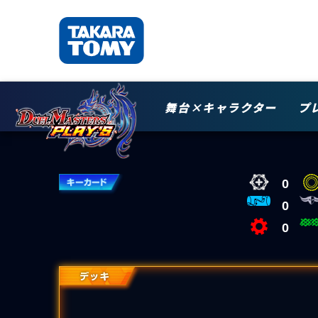
舞台×キャラクター
プ
0
0
0