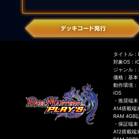
タイトル：D
対象OS：iOS
ジャンル：
価格：基本
動作環境：
iOS
・推奨端末
A14搭載端
RAM 4GB
・保証端末
A12搭載端