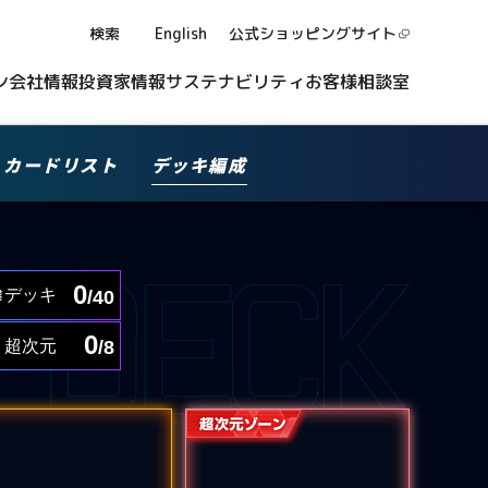
検索
English
公式ショッピング
サイト
ン
会社情報
投資家情報
サステナビリティ
お客様相談室
カードリスト
デッキ編成
0
デッキ
/40
0
超次元
/8