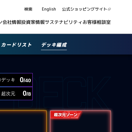
検索
English
公式ショッピング
サイト
ン
会社情報
投資家情報
サステナビリティ
お客様相談室
カードリスト
デッキ編成
0
デッキ
/40
0
超次元
/8