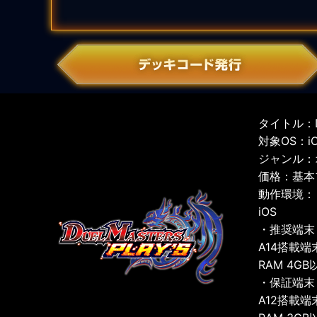
タイトル：D
対象OS：iOS
ジャンル：
価格：基本
動作環境：
iOS
・推奨端末
A14搭載端
RAM 4GB
・保証端末
A12搭載端