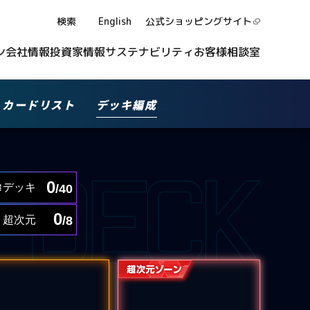
検索
English
公式ショッピング
サイト
ン
会社情報
投資家情報
サステナビリティ
お客様相談室
カードリスト
デッキ編成
0
デッキ
/40
0
超次元
/8