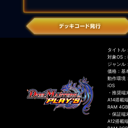
タイトル：
対象OS：iO
ジャンル
価格：基
動作環境
iOS
・推奨端
A14搭載
RAM 4G
・保証端
A12搭載