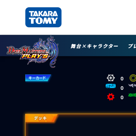
舞台×キャラクター
プ
0
0
0