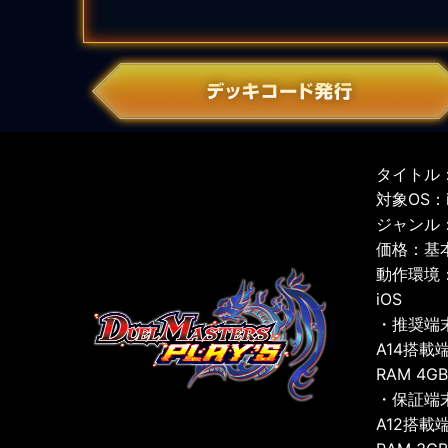
タイトル：
対象OS：iO
ジャンル
価格：基
動作環境
iOS
・推奨端
A14搭載
RAM 4G
・保証端
A12搭載