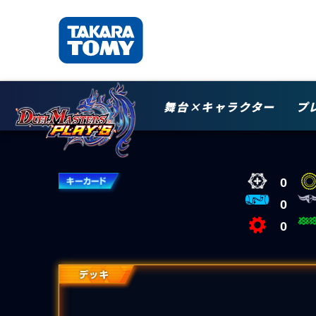
舞台×キャラクター
プ
0
0
0