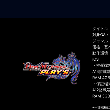
タイトル：
対象OS：iO
ジャンル
価格：基
動作環境
iOS
・推奨端
A14搭載
RAM 4G
・保証端
A12搭載
RAM 3G
※一部機種