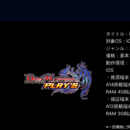
タイトル：D
対象OS：iOS
ジャンル：
価格：基本
動作環境：
iOS
・推奨端末
A14搭載端
RAM 4GB
・保証端末
A12搭載端
RAM 3GB
※一部機種に