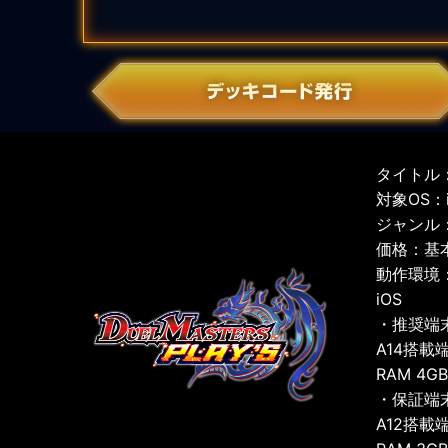
タイトル：
対象OS：iO
ジャンル
価格：基
動作環境
iOS
・推奨端
A14搭載
RAM 4G
・保証端
A12搭載