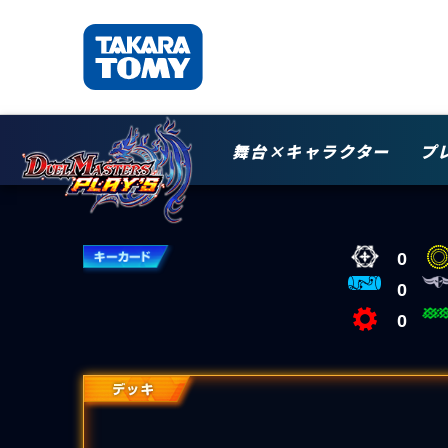
舞台×キャラクター
プ
0
0
0