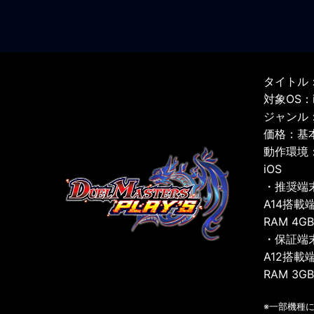
タイトル：
対象OS：iO
ジャンル
価格：基
動作環境
iOS
・推奨端
A14搭載
RAM 4G
・保証端
A12搭載
RAM 3G
※一部機種