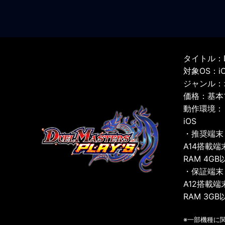
タイトル：D
対象OS：iOS
ジャンル：
価格：基本
動作環境：
iOS
・推奨端末
A14搭載端
RAM 4GB
・保証端末
A12搭載端
RAM 3GB
※一部機種に