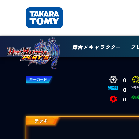
舞台×キャラクター
プ
0
0
0