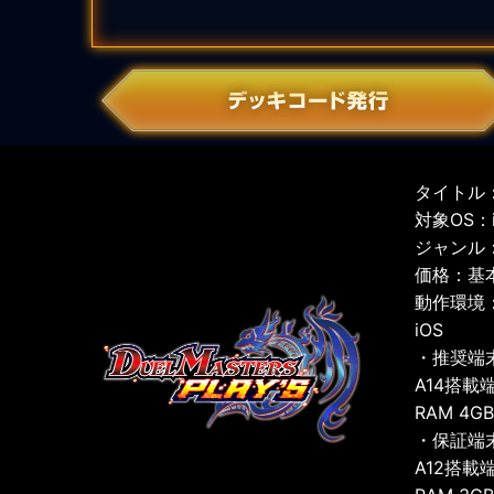
タイトル：
対象OS：iO
ジャンル
価格：基
動作環境
iOS
・推奨端
A14搭載
RAM 4G
・保証端
A12搭載