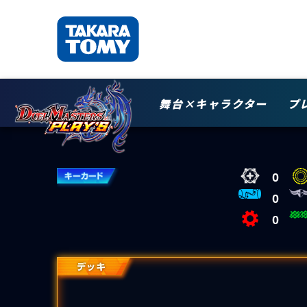
舞台×キャラクター
プ
0
0
0