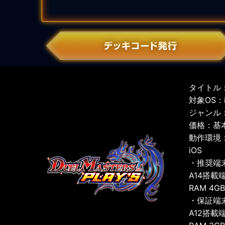
タイトル：
対象OS：iO
ジャンル
価格：基
動作環境
iOS
・推奨端
A14搭載
RAM 4G
・保証端
A12搭載