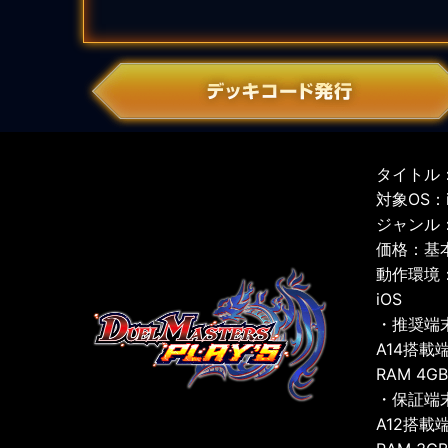
タイトル：
対象OS：iO
ジャンル
価格：基
動作環境
iOS
・推奨端
A14搭載
RAM 4G
・保証端
A12搭載