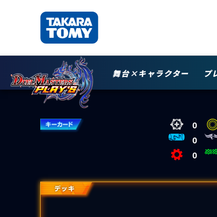
舞台×キャラクター
プ
0
0
0