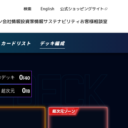
検索
English
公式ショッピング
サイト
ン
会社情報
投資家情報
サステナビリティ
お客様相談室
カードリスト
デッキ編成
0
デッキ
/40
0
超次元
/8