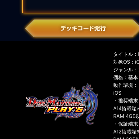
タイトル：D
対象OS：iOS
ジャンル：
価格：基本
動作環境：
iOS
・推奨端末
A14搭載端
RAM 4GB
・保証端末
A12搭載端