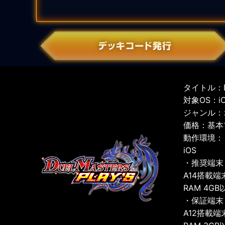
タイトル：D
対象OS：iOS
ジャンル：
価格：基本
動作環境：
iOS
・推奨端末
A14搭載端
RAM 4GB
・保証端末
A12搭載端