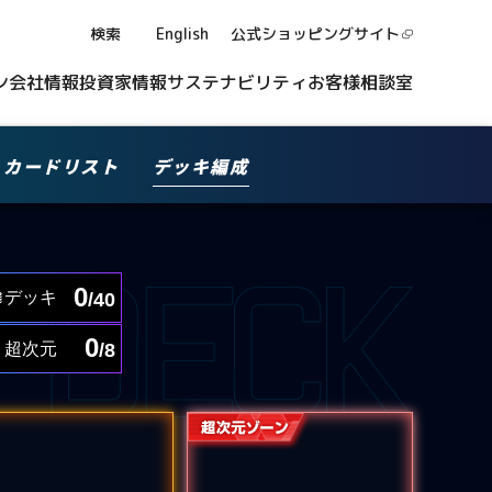
検索
English
公式ショッピング
サイト
ン
会社情報
投資家情報
サステナビリティ
お客様相談室
カードリスト
デッキ編成
0
デッキ
/40
0
超次元
/8