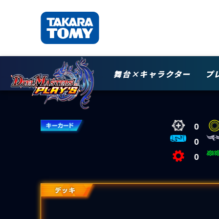
舞台×キャラクター
プ
0
0
0