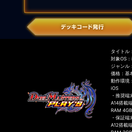
タイトル：
対象OS：iO
ジャンル
価格：基
動作環境
iOS
・推奨端
A14搭載
RAM 4G
・保証端
A12搭載