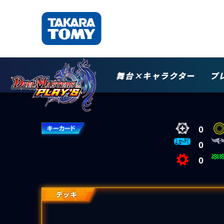
舞台×キャラクター
プ
0
0
0