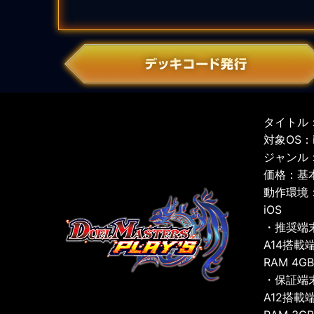
タイトル：
対象OS：iO
ジャンル
価格：基
動作環境
iOS
・推奨端
A14搭載
RAM 4G
・保証端
A12搭載