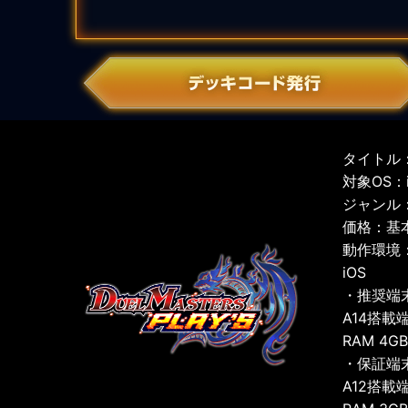
タイトル：
対象OS：iO
ジャンル
価格：基
動作環境
iOS
・推奨端
A14搭載
RAM 4G
・保証端
A12搭載