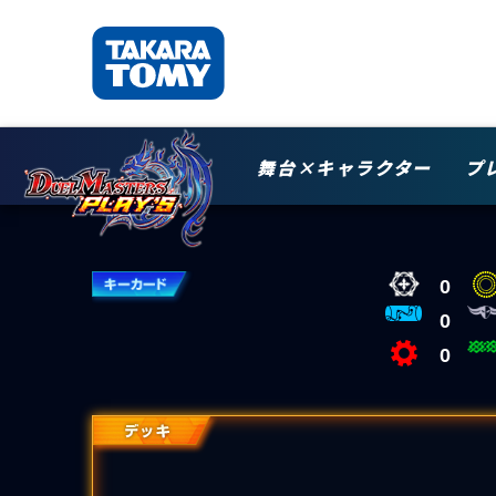
舞台×キャラクター
プ
0
0
0