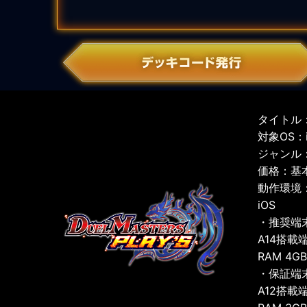
タイトル：
対象OS：iO
ジャンル
価格：基
動作環境
iOS
・推奨端
A14搭載
RAM 4G
・保証端
A12搭載