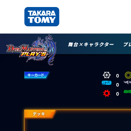
舞台×キャラクター
プ
0
0
0