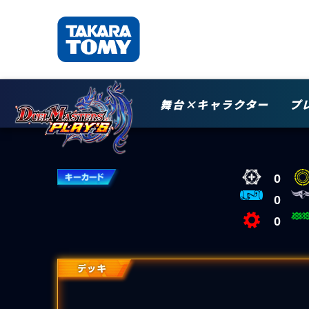
舞台×キャラクター
プ
0
0
0