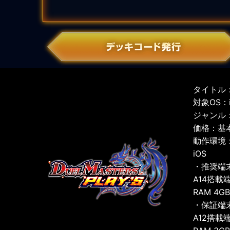
タイトル：
対象OS：iO
ジャンル
価格：基
動作環境
iOS
・推奨端
A14搭載
RAM 4G
・保証端
A12搭載