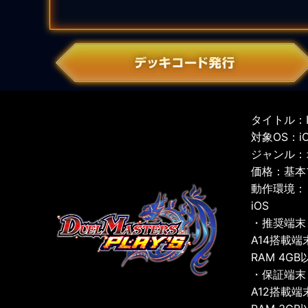
タイトル：D
対象OS：iOS
ジャンル：
価格：基本
動作環境：
iOS
・推奨端末
A14搭載端
RAM 4GB
・保証端末
A12搭載端