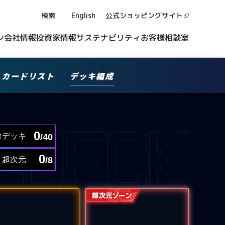
検索
English
公式ショッピング
サイト
ン
会社情報
投資家情報
サステナビリティ
お客様相談室
カードリスト
デッキ編成
0
デッキ
/40
0
超次元
/8