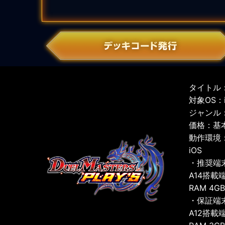
タイトル：
対象OS：iO
ジャンル
価格：基
動作環境
iOS
・推奨端
A14搭載
RAM 4G
・保証端
A12搭載