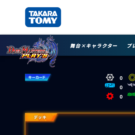
舞台×キャラクター
プ
0
0
0