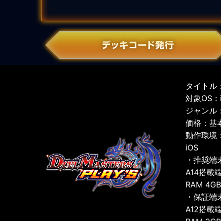
タイトル：
対象OS：iO
ジャンル
価格：基
動作環境
iOS
・推奨端
A14搭載
RAM 4G
・保証端
A12搭載