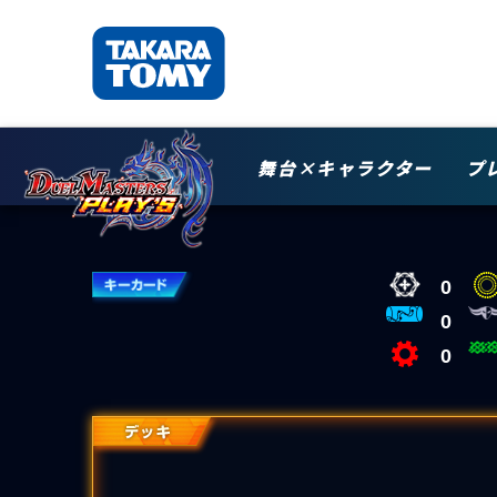
舞台×キャラクター
プ
0
0
0