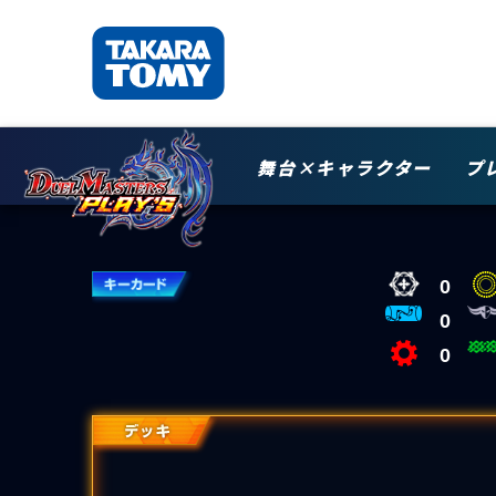
舞台×キャラクター
プ
0
0
0