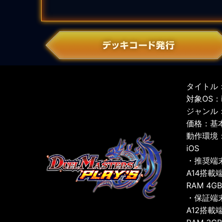
タイトル：
対象OS：iO
ジャンル
価格：基
動作環境
iOS
・推奨端
A14搭載
RAM 4G
・保証端
A12搭載