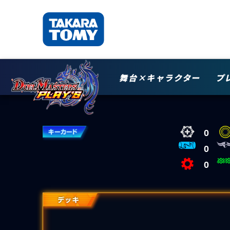
舞台×キャラクター
プ
0
0
0