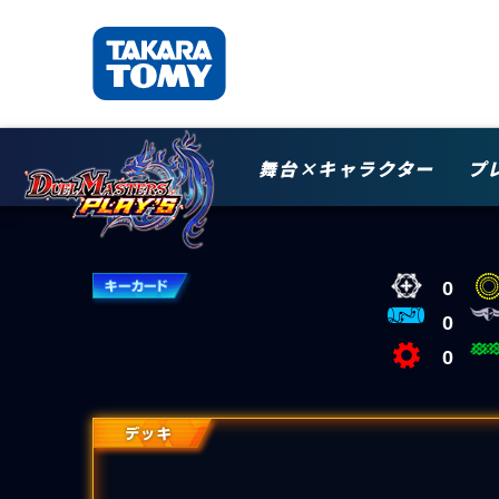
舞台×キャラクター
プ
0
0
0