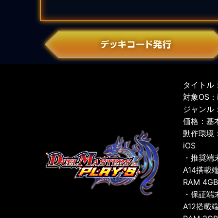
タイトル：
対象OS：iO
ジャンル
価格：基
動作環境
iOS
・推奨端
A14搭載
RAM 4G
・保証端
A12搭載