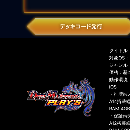
タイトル：
対象OS：iO
ジャンル
価格：基
動作環境
iOS
・推奨端
A14搭載
RAM 4G
・保証端
A12搭載