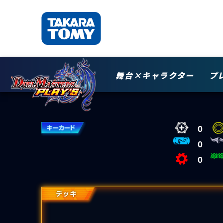
舞台×キャラクター
プ
0
0
0