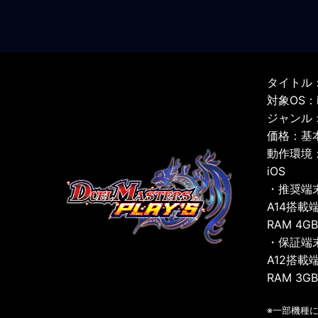
タイトル：
対象OS：iO
ジャンル
価格：基
動作環境
iOS
・推奨端
A14搭載
RAM 4G
・保証端
A12搭載
RAM 3G
※一部機種