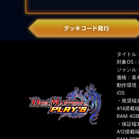
タイトル：
対象OS：iO
ジャンル
価格：基
動作環境
iOS
・推奨端
A14搭載
RAM 4G
・保証端
A12搭載