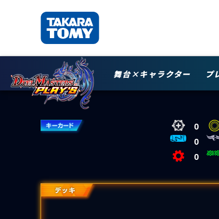
舞台×キャラクター
プ
0
0
0