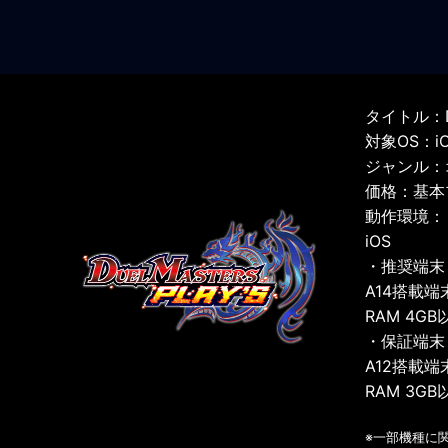
タイトル：D
対象OS：iOS
ジャンル：
価格：基本
動作環境：
iOS
・推奨端末
A14搭載端
RAM 4GB
・保証端末
A12搭載端
RAM 3GB
※一部機種に