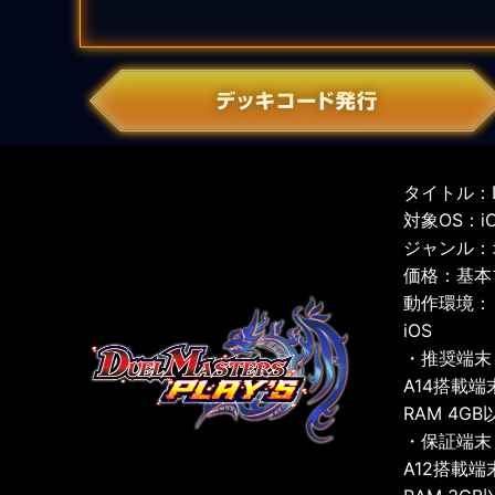
タイトル：D
対象OS：iOS
ジャンル：
価格：基本
動作環境：
iOS
・推奨端末
A14搭載端
RAM 4GB
・保証端末
A12搭載端