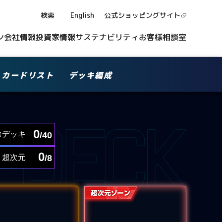
検索
English
公式ショッピング
サイト
ン
会社情報
投資家情報
サステナビリティ
お客様相談室
カードリスト
デッキ編成
0
デッキ
/40
0
超次元
/8