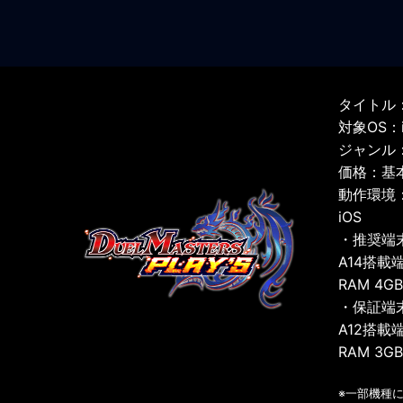
タイトル：
対象OS：iO
ジャンル
価格：基
動作環境
iOS
・推奨端
A14搭載
RAM 4G
・保証端
A12搭載
RAM 3G
※一部機種