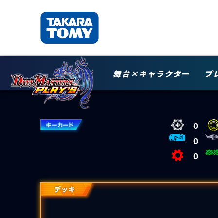
舞台×キャラクター
プ
0
0
0