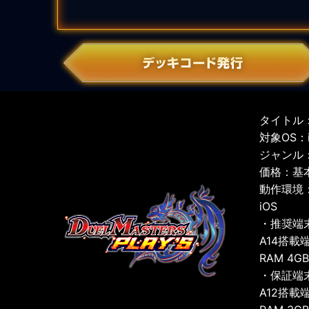
タイトル：
対象OS：iO
ジャンル
価格：基
動作環境
iOS
・推奨端
A14搭載
RAM 4G
・保証端
A12搭載