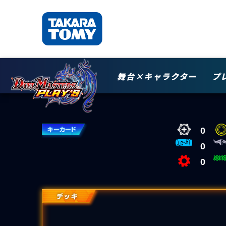
舞台×キャラクター
プ
0
0
0