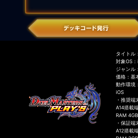
タイトル：
対象OS：iO
ジャンル
価格：基
動作環境
iOS
・推奨端
A14搭載
RAM 4G
・保証端
A12搭載