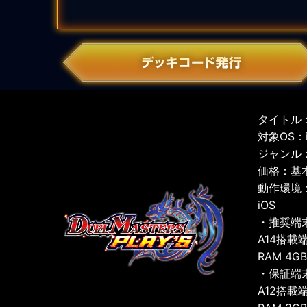
タイトル：
対象OS：iO
ジャンル
価格：基
動作環境
iOS
・推奨端
A14搭載
RAM 4G
・保証端
A12搭載