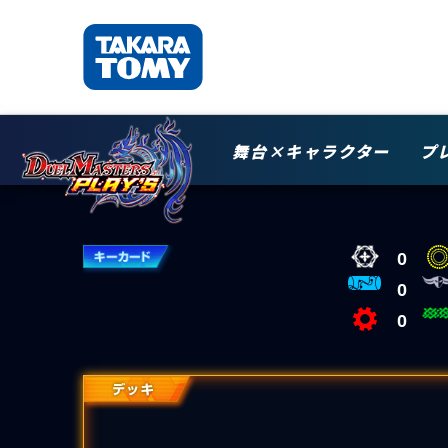
舞台×キャラクター
プ
0
0
0