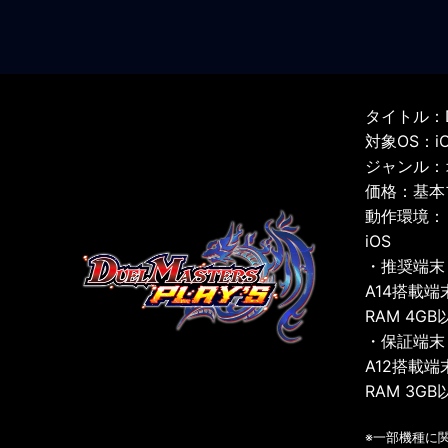
タイトル：D
対象OS：iOS
ジャンル：
価格：基本
動作環境：
iOS
・推奨端末
A14搭載端
RAM 4GB
・保証端末
A12搭載端
RAM 3GB
※一部機種に