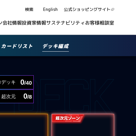
検索
English
公式ショッピング
サイト
ン
会社情報
投資家情報
サステナビリティ
お客様相談室
カードリスト
デッキ編成
0
デッキ
/40
0
超次元
/8