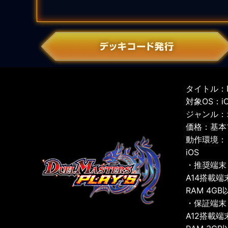
タイトル：D
対象OS：iOS
ジャンル：
価格：基本
動作環境：
iOS
・推奨端末
A14搭載端
RAM 4GB
・保証端末
A12搭載端