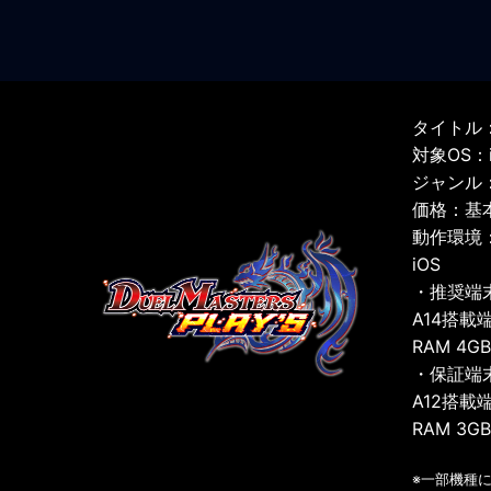
タイトル：
対象OS：iO
ジャンル
価格：基
動作環境
iOS
・推奨端
A14搭載
RAM 4G
・保証端
A12搭載
RAM 3G
※一部機種